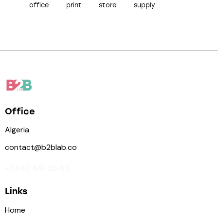
office
print
store
supply
Office
Algeria
contact@b2blab.co
+1 840 841 25 69
Links
Home