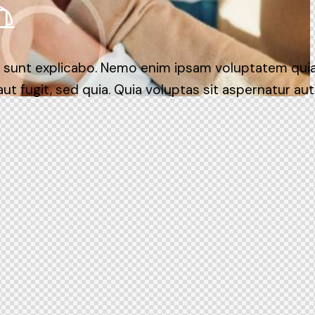
 sunt explicabo. Nemo enim ipsam voluptatem quia
aut fugit, sed quia. Quia voluptas sit aspernatur aut 