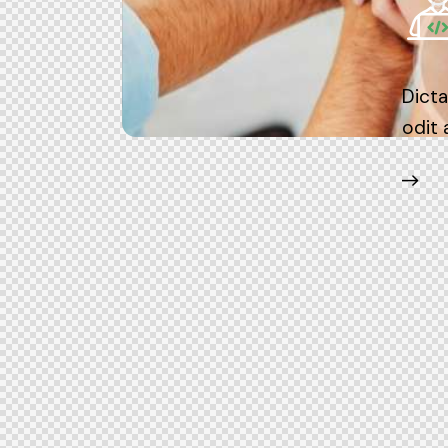
Dicta
odit 